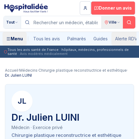
Aller au contenu principal
Donner un avis
Tout
Ville
Menu
Tous les avis
Palmarès
Guides
Alerte RDV
Tous les avis santé de France : hôpitaux, médecins, professionnels de
santé
· Avis modérés médicalement
Accueil
·
Médecins
·
Chirurgie plastique reconstructrice et esthétique
·
Dr. Julien LUINI
JL
Dr. Julien LUINI
Médecin
· Exercice privé
Chirurgie plastique reconstructrice et esthétique