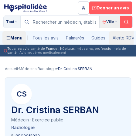
Aller au contenu principal
Donner un avis
Tout
Ville
Menu
Tous les avis
Palmarès
Guides
Alerte RDV
Tous les avis santé de France : hôpitaux, médecins, professionnels de
santé
· Avis modérés médicalement
Accueil
·
Médecins
·
Radiologie
·
Dr. Cristina SERBAN
CS
Dr. Cristina SERBAN
Médecin
· Exercice public
Radiologie