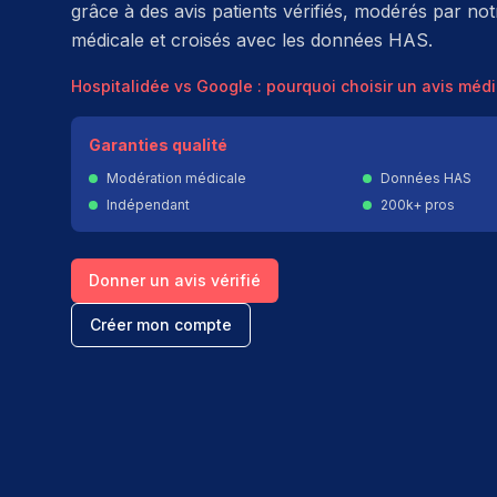
grâce à des avis patients vérifiés, modérés par no
médicale et croisés avec les données HAS.
Hospitalidée vs Google : pourquoi choisir un avis médic
Garanties qualité
Modération médicale
Données HAS
Indépendant
200k+ pros
Donner un avis vérifié
Créer mon compte