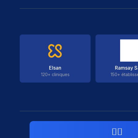
Elsan
Ramsay S
120+ cliniques
150+ établis
👨‍⚕️