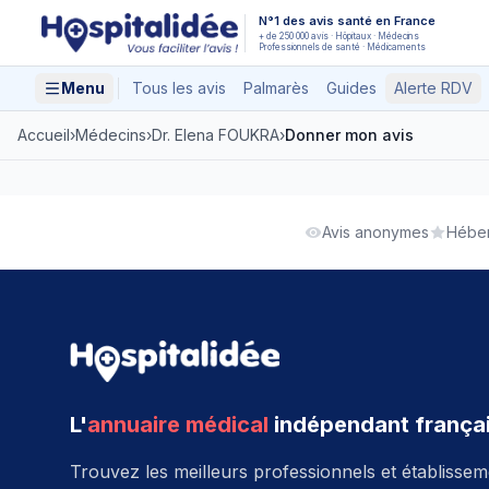
Aller au contenu principal
N°1 des avis santé en France
+ de 250 000 avis · Hôpitaux · Médecins
Professionnels de santé · Médicaments
Menu
Tous les avis
Palmarès
Guides
Alerte RDV
Accueil
›
Médecins
›
Dr. Elena FOUKRA
›
Donner mon avis
Avis anonymes
Héber
L'
annuaire médical
indépendant frança
Trouvez les meilleurs professionnels et établisse