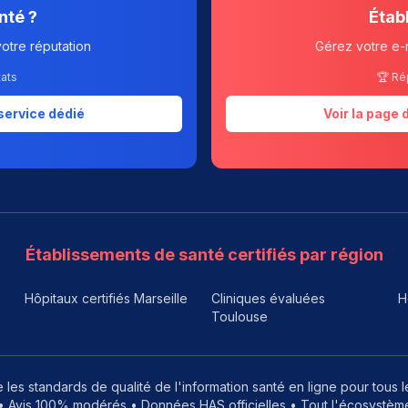
nté ?
Étab
votre réputation
Gérez votre e-
tats
🏆 Ré
service dédié
Voir la page
Établissements de santé certifiés par région
Hôpitaux certifiés Marseille
Cliniques évaluées
H
Toulouse
 les standards de qualité de l'information santé en ligne pour tous 
 Avis 100% modérés • Données HAS officielles • Tout l'écosystème