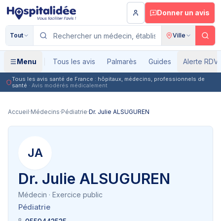
Aller au contenu principal
Donner un avis
Tout
Ville
Menu
Tous les avis
Palmarès
Guides
Alerte RDV
Tous les avis santé de France : hôpitaux, médecins, professionnels de
santé
· Avis modérés médicalement
Accueil
·
Médecins
·
Pédiatrie
·
Dr. Julie ALSUGUREN
JA
Dr. Julie ALSUGUREN
Médecin
· Exercice public
Pédiatrie