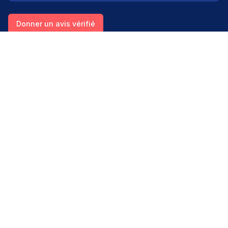
Donner un avis vérifié
Créer mon compte
Palmarès & spécialités
Avis médecins par spécialité
Oncologues à Paris
Pédiatres à Lyon
Palmarès des établissements
Avis oncologie
Avis cardiologie
Avis pédiatrie