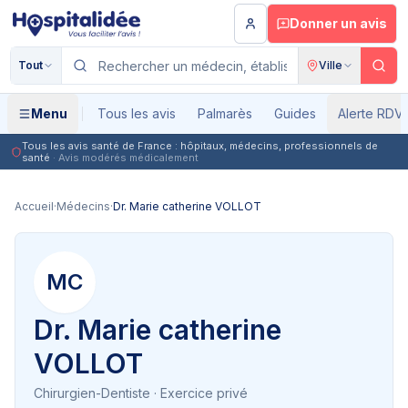
Aller au contenu principal
Donner un avis
Tout
Ville
Menu
Tous les avis
Palmarès
Guides
Alerte RDV
Tous les avis santé de France : hôpitaux, médecins, professionnels de
santé
· Avis modérés médicalement
Accueil
·
Médecins
·
Dr. Marie catherine VOLLOT
MC
Dr. Marie catherine
VOLLOT
Chirurgien-Dentiste
· Exercice privé