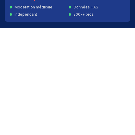
Modération médicale
Données HAS
Indépendant
200k+ pros
Donner un avis vérifié
Créer mon compte
Palmarès & spécialités
Avis médecins par spécialité
Oncologues à Paris
Pédiatres à Lyon
Palmarès des établissements
Avis oncologie