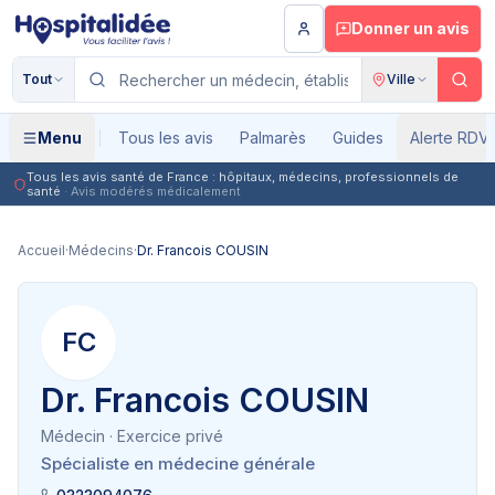
Aller au contenu principal
Donner un avis
Tout
Ville
Menu
Tous les avis
Palmarès
Guides
Alerte RDV
Tous les avis santé de France : hôpitaux, médecins, professionnels de
santé
· Avis modérés médicalement
Accueil
·
Médecins
·
Dr. Francois COUSIN
FC
Dr. Francois COUSIN
Médecin
· Exercice privé
Spécialiste en médecine générale