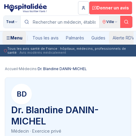
Aller au contenu principal
Donner un avis
Tout
Ville
Menu
Tous les avis
Palmarès
Guides
Alerte RDV
Tous les avis santé de France : hôpitaux, médecins, professionnels de
santé
· Avis modérés médicalement
Accueil
·
Médecins
·
Dr. Blandine DANIN-MICHEL
BD
Dr. Blandine DANIN-
MICHEL
Médecin
· Exercice privé