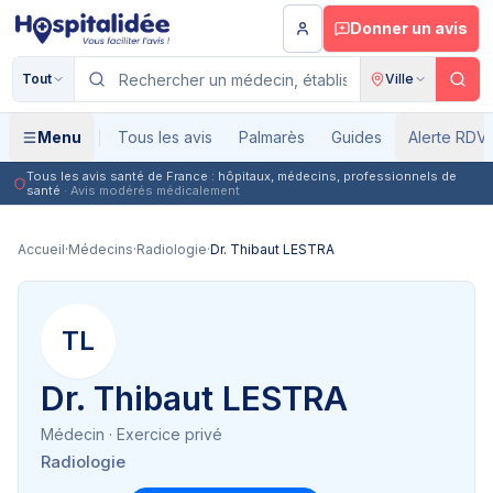
Aller au contenu principal
Donner un avis
Tout
Ville
Menu
Tous les avis
Palmarès
Guides
Alerte RDV
Tous les avis santé de France : hôpitaux, médecins, professionnels de
santé
· Avis modérés médicalement
Accueil
·
Médecins
·
Radiologie
·
Dr. Thibaut LESTRA
TL
Dr. Thibaut LESTRA
Médecin
· Exercice privé
Radiologie