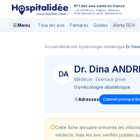
Aller au contenu principal
N°1 des avis santé en France
+ de 250 000 avis · Hôpitaux · Médecins
Professionnels de santé · Médicaments
Menu
Tous les avis
Palmarès
Guides
Alerte RDV
Accueil
·
Médecins
·
Gynécologie obstétrique
·
Dr. Din
Dr. Dina ANDR
DA
Médecin
· Exercice privé
Gynécologie obstétrique
Adresses
Cabinet principal B
Cette fiche annuaire présente les inform
médecin, mais les avis vérifiés publiés su