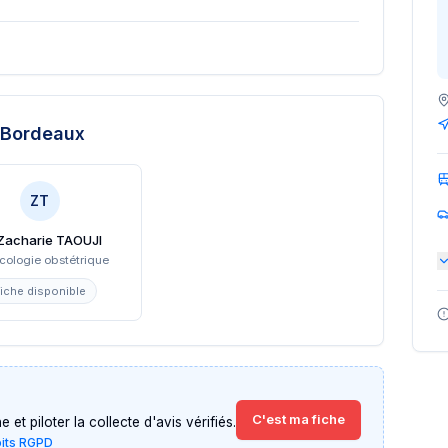
 Bordeaux
ZT
 Zacharie TAOUJI
cologie obstétrique
iche disponible
C'est ma fiche
et piloter la collecte d'avis vérifiés.
oits RGPD