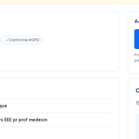
A
Conforme RGPD
Po
pe
C
ique
rs EEE pr prof medecin