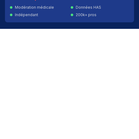
Modération médicale
Données HAS
Indépendant
200k+ pros
Donner un avis vérifié
Créer mon compte
Palmarès & spécialités
Avis médecins par spécialité
Oncologues à Paris
Pédiatres à Lyon
Palmarès des établissements
Avis oncologie