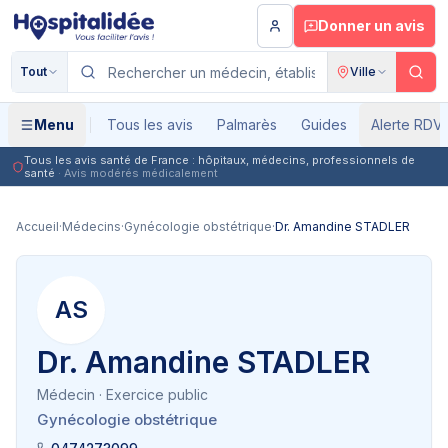
Aller au contenu principal
Donner un avis
Tout
Ville
Menu
Tous les avis
Palmarès
Guides
Alerte RDV
Tous les avis santé de France : hôpitaux, médecins, professionnels de
santé
· Avis modérés médicalement
Accueil
·
Médecins
·
Gynécologie obstétrique
·
Dr. Amandine STADLER
AS
Dr. Amandine STADLER
Médecin
· Exercice public
Gynécologie obstétrique