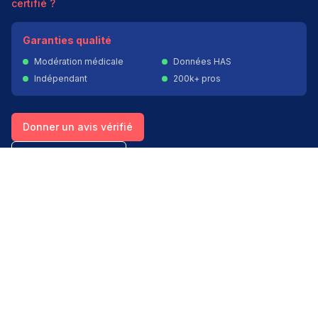
certifié ?
Garanties qualité
Modération médicale
Données HAS
Indépendant
200k+ pros
Donner un avis vérifié
Créer mon compte
Palmarès & spécialités
Avis médecins par spécialité
Oncologues à Paris
Pédiatres à Lyon
Palmarès des établissements