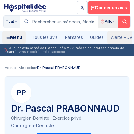
Aller au contenu principal
Donner un avis
Tout
Ville
Menu
Tous les avis
Palmarès
Guides
Alerte RDV
Tous les avis santé de France : hôpitaux, médecins, professionnels de
santé
· Avis modérés médicalement
Accueil
·
Médecins
·
Dr. Pascal PRABONNAUD
PP
Dr. Pascal PRABONNAUD
Chirurgien-Dentiste
· Exercice privé
Chirurgien-Dentiste