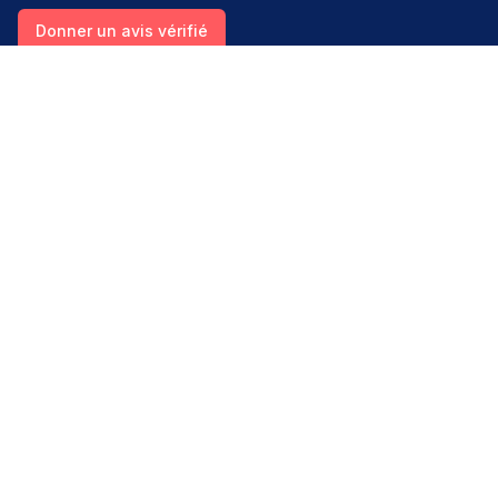
Donner un avis vérifié
Créer mon compte
Palmarès & spécialités
Avis médecins par spécialité
Oncologues à Paris
Pédiatres à Lyon
Palmarès des établissements
Avis oncologie
Avis cardiologie
Avis pédiatrie