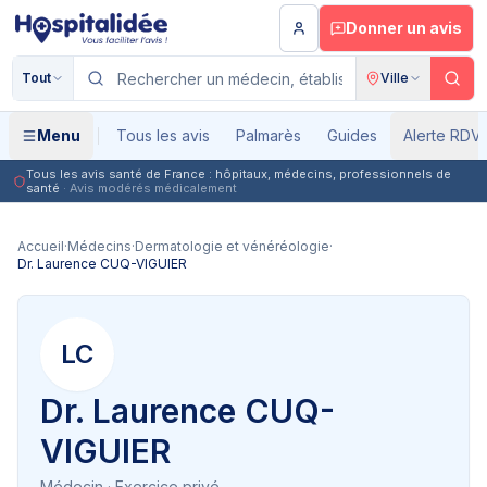
Aller au contenu principal
Donner un avis
Tout
Ville
Menu
Tous les avis
Palmarès
Guides
Alerte RDV
Tous les avis santé de France : hôpitaux, médecins, professionnels de
santé
· Avis modérés médicalement
Accueil
·
Médecins
·
Dermatologie et vénéréologie
·
Dr. Laurence CUQ-VIGUIER
LC
Dr. Laurence CUQ-
VIGUIER
Médecin
· Exercice privé