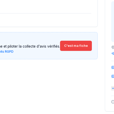
C'est ma fiche
et piloter la collecte d'avis vérifiés.
oits RGPD