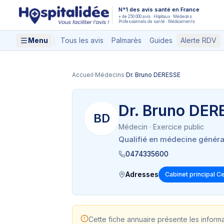
Aller au contenu principal
N°1 des avis santé en France
+ de 250 000 avis · Hôpitaux · Médecins
Professionnels de santé · Médicaments
Menu
Tous les avis
Palmarès
Guides
Alerte RDV
Accueil
·
Médecins
·
Dr. Bruno DERESSE
Dr. Bruno DER
BD
Médecin
· Exercice public
Qualifié en médecine généra
0474335600
Adresses
Cabinet principal C
Cette fiche annuaire présente les inform