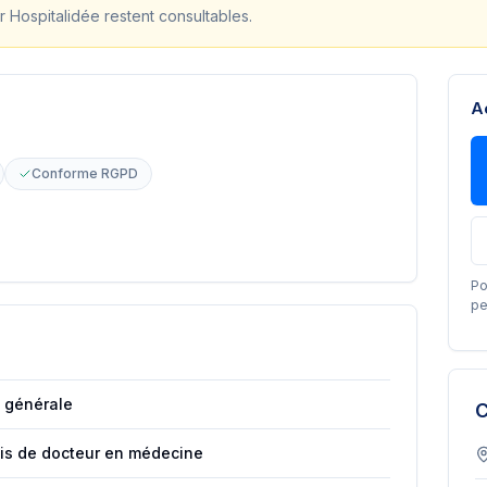
r Hospitalidée restent consultables.
A
Conforme RGPD
Po
pe
 générale
C
ais de docteur en médecine