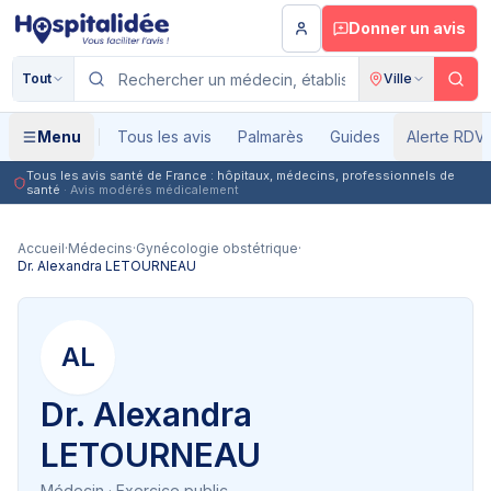
Aller au contenu principal
Donner un avis
Tout
Ville
Menu
Tous les avis
Palmarès
Guides
Alerte RDV
Tous les avis santé de France : hôpitaux, médecins, professionnels de
santé
· Avis modérés médicalement
Accueil
·
Médecins
·
Gynécologie obstétrique
·
Dr. Alexandra LETOURNEAU
AL
Dr. Alexandra
LETOURNEAU
Médecin
· Exercice public