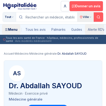
Aller au contenu principal
Donner un avis
Tout
Ville
Menu
Tous les avis
Palmarès
Guides
Alerte RDV
Tous les avis santé de France : hôpitaux, médecins, professionnels de
santé
· Avis modérés médicalement
Accueil
·
Médecins
·
Médecine générale
·
Dr. Abdallah SAYOUD
AS
Dr. Abdallah SAYOUD
Médecin
· Exercice privé
Médecine générale