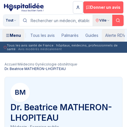
Aller au contenu principal
Donner un avis
Tout
Ville
Menu
Tous les avis
Palmarès
Guides
Alerte RDV
Tous les avis santé de France : hôpitaux, médecins, professionnels de
santé
· Avis modérés médicalement
Accueil
·
Médecins
·
Gynécologie obstétrique
·
Dr. Beatrice MATHERON-LHOPITEAU
BM
Dr. Beatrice MATHERON-
LHOPITEAU
Médecin
· Exercice public