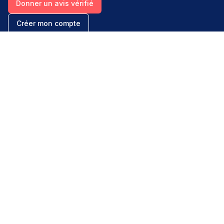
Donner un avis vérifié
Créer mon compte
Palmarès & spécialités
Avis médecins par spécialité
Oncologues à Paris
Pédiatres à Lyon
Palmarès des établissements
Avis oncologie
Avis cardiologie
Avis pédiatrie
Dossiers experts