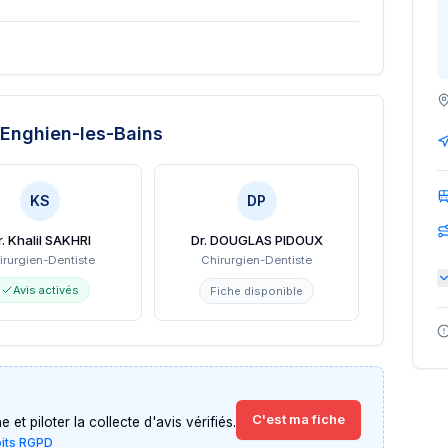
Enghien-les-Bains
KS
DP
r. Khalil SAKHRI
Dr. DOUGLAS PIDOUX
irurgien-Dentiste
Chirurgien-Dentiste
Avis activés
Fiche disponible
C'est ma fiche
et piloter la collecte d'avis vérifiés.
oits RGPD