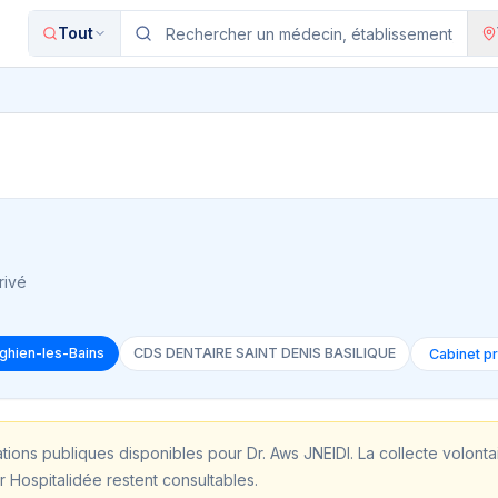
Tout
I
rivé
nghien-les-Bains
CDS DENTAIRE SAINT DENIS BASILIQUE
ations publiques disponibles pour
Dr. Aws JNEIDI
. La collecte volont
r Hospitalidée restent consultables.