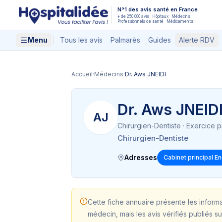
Aller au contenu principal
N°1 des avis santé en France
+ de 250 000 avis · Hôpitaux · Médecins
Professionnels de santé · Médicaments
Menu
Tous les avis
Palmarès
Guides
Alerte RDV
Accueil
·
Médecins
·
Dr. Aws JNEIDI
Dr. Aws JNEID
AJ
Chirurgien-Dentiste
· Exercice p
Chirurgien-Dentiste
Adresses
Cabinet principal E
Cette fiche annuaire présente les inform
médecin, mais les avis vérifiés publiés su