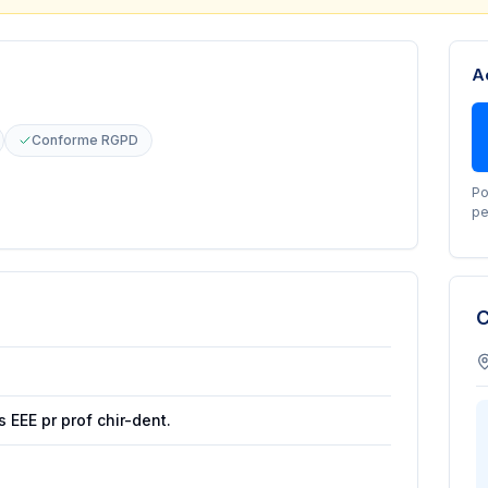
A
Conforme RGPD
Po
pe
C
 EEE pr prof chir-dent.