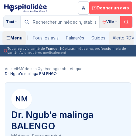
Aller au contenu principal
Donner un avis
Tout
Ville
Menu
Tous les avis
Palmarès
Guides
Alerte RDV
Tous les avis santé de France : hôpitaux, médecins, professionnels de
santé
· Avis modérés médicalement
Accueil
·
Médecins
·
Gynécologie obstétrique
·
Dr. Ngub'e malinga BALENGO
NM
Dr. Ngub'e malinga
BALENGO
Médecin
· Exercice privé