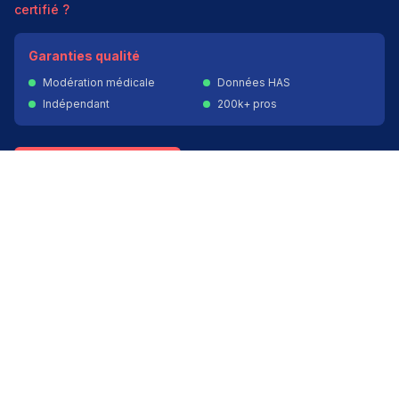
certifié ?
Garanties qualité
Modération médicale
Données HAS
Indépendant
200k+ pros
Donner un avis vérifié
Créer mon compte
Palmarès & spécialités
Avis médecins par spécialité
Oncologues à Paris
Pédiatres à Lyon