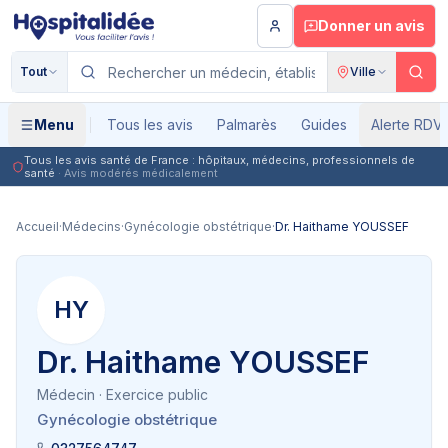
Aller au contenu principal
Donner un avis
Tout
Ville
Menu
Tous les avis
Palmarès
Guides
Alerte RDV
Tous les avis santé de France : hôpitaux, médecins, professionnels de
santé
· Avis modérés médicalement
Accueil
·
Médecins
·
Gynécologie obstétrique
·
Dr. Haithame YOUSSEF
HY
Dr. Haithame YOUSSEF
Médecin
· Exercice public
Gynécologie obstétrique