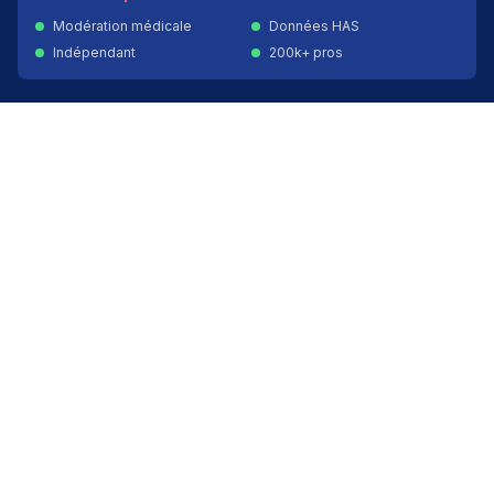
Modération médicale
Données HAS
Indépendant
200k+ pros
Donner un avis vérifié
Créer mon compte
Palmarès & spécialités
Avis médecins par spécialité
Oncologues à Paris
Pédiatres à Lyon
Palmarès des établissements
Avis oncologie