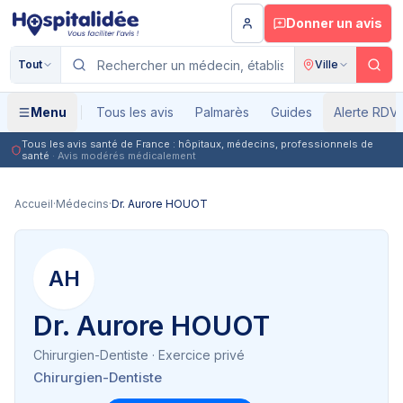
Aller au contenu principal
Donner un avis
Tout
Ville
Menu
Tous les avis
Palmarès
Guides
Alerte RDV
Tous les avis santé de France : hôpitaux, médecins, professionnels de
santé
· Avis modérés médicalement
Accueil
·
Médecins
·
Dr. Aurore HOUOT
AH
Dr. Aurore HOUOT
Chirurgien-Dentiste
· Exercice privé
Chirurgien-Dentiste