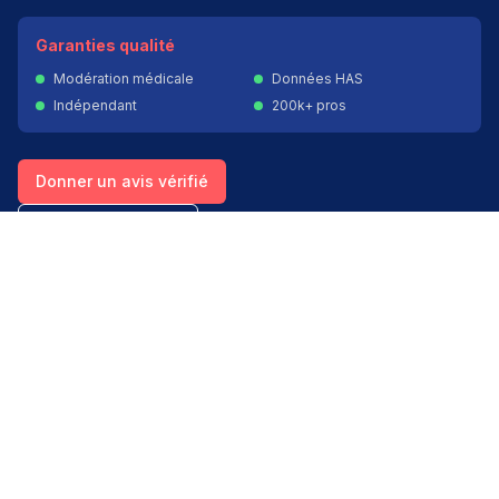
Garanties qualité
Modération médicale
Données HAS
Indépendant
200k+ pros
Donner un avis vérifié
Créer mon compte
Palmarès & spécialités
Avis médecins par spécialité
Oncologues à Paris
Pédiatres à Lyon
Palmarès des établissements