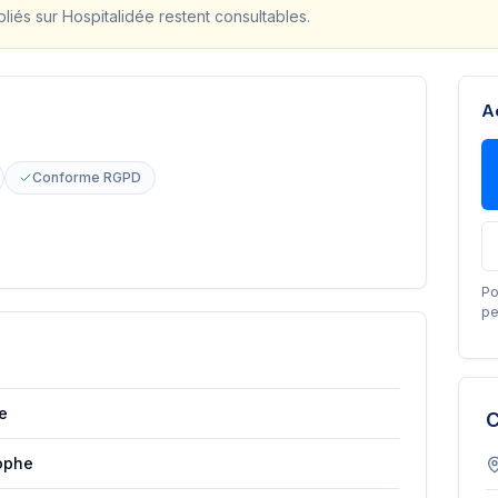
bliés sur Hospitalidée restent consultables.
A
Conforme RGPD
Po
pe
e
C
ophe