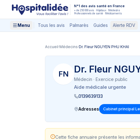
Aller au contenu principal
N°1 des avis santé en France
+ de 250 000 avis · Hôpitaux · Médecins
Professionnels de santé · Médicaments
Menu
Tous les avis
Palmarès
Guides
Alerte RDV
Accueil
·
Médecins
·
Dr. Fleur NGUYEN PHU KHAI
Dr. Fleur NG
FN
Médecin
· Exercice public
Aide médicale urgente
0139639133
Adresses
Cabinet principal 
Cette fiche annuaire présente les inform