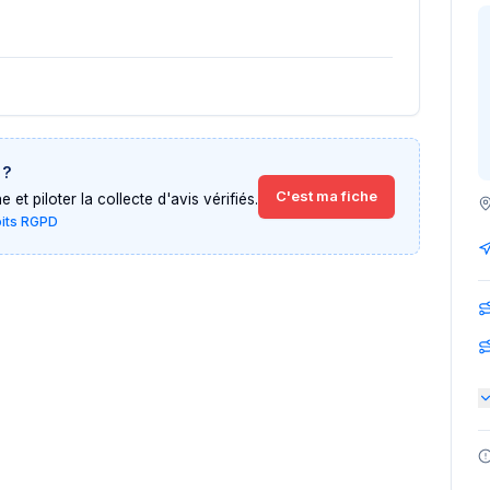
?
C'est ma fiche
et piloter la collecte d'avis vérifiés.
oits RGPD