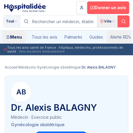
Aller au contenu principal
Donner un avis
Tout
Ville
Menu
Tous les avis
Palmarès
Guides
Alerte RDV
Tous les avis santé de France : hôpitaux, médecins, professionnels de
santé
· Avis modérés médicalement
Accueil
·
Médecins
·
Gynécologie obstétrique
·
Dr. Alexis BALAGNY
AB
Dr. Alexis BALAGNY
Médecin
· Exercice public
Gynécologie obstétrique