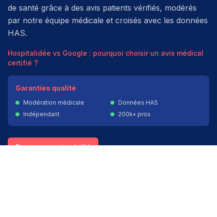
de santé grâce à des avis patients vérifiés, modérés
par notre équipe médicale et croisés avec les données
HAS.
Hospitalidée vs Google : pourquoi choisir un avis médical
certifié ?
Garanties qualité
Modération médicale
Données HAS
Indépendant
200k+ pros
Donner un avis vérifié
Créer mon compte
Palmarès & spécialités