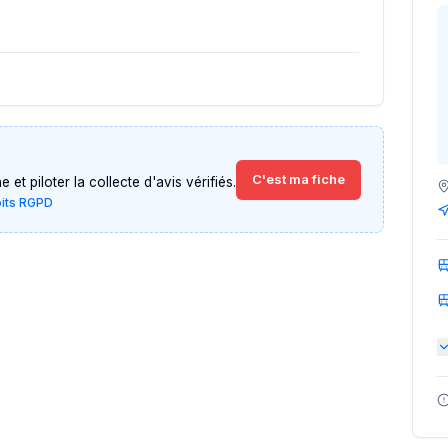
C'est ma fiche
et piloter la collecte d'avis vérifiés.
oits RGPD