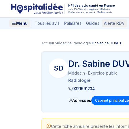
Aller au contenu principal
N°1 des avis santé en France
+ de 250 000 avis · Hôpitaux · Médecins
Professionnels de santé · Médicaments
Menu
Tous les avis
Palmarès
Guides
Alerte RDV
Accueil
·
Médecins
·
Radiologie
·
Dr. Sabine DUVET
Dr. Sabine DU
SD
Médecin
· Exercice public
Radiologie
0321691234
Adresses
Cabinet principal L
Cette fiche annuaire présente les inform