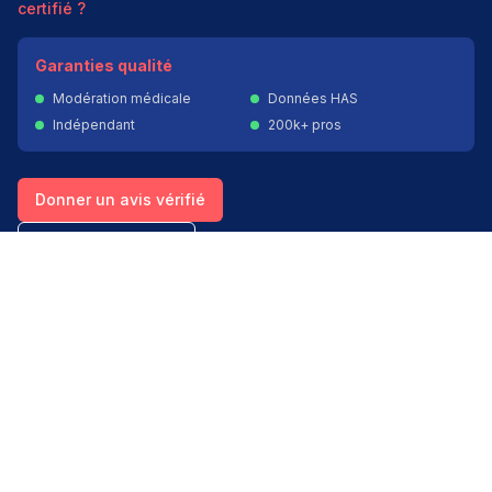
certifié ?
Garanties qualité
Modération médicale
Données HAS
Indépendant
200k+ pros
Donner un avis vérifié
Créer mon compte
Palmarès & spécialités
Avis médecins par spécialité
Oncologues à Paris
Pédiatres à Lyon
Palmarès des établissements