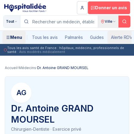
Aller au contenu principal
Donner un avis
Tout
Ville
Menu
Tous les avis
Palmarès
Guides
Alerte RDV
Tous les avis santé de France : hôpitaux, médecins, professionnels de
santé
· Avis modérés médicalement
Accueil
·
Médecins
·
Dr. Antoine GRAND MOURSEL
AG
Dr. Antoine GRAND
MOURSEL
Chirurgien-Dentiste
· Exercice privé