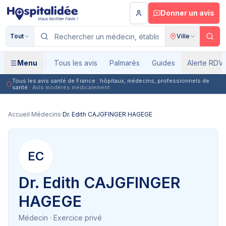
Aller au contenu principal
Donner un avis
Tout
Ville
Menu
Tous les avis
Palmarès
Guides
Alerte RDV
Tous les avis santé de France : hôpitaux, médecins, professionnels de
santé
· Avis modérés médicalement
Accueil
·
Médecins
·
Dr. Edith CAJGFINGER HAGEGE
EC
Dr. Edith CAJGFINGER
HAGEGE
Médecin
· Exercice privé