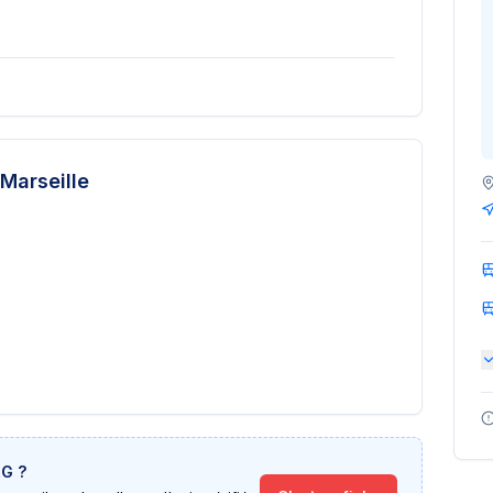
Marseille
RG
?