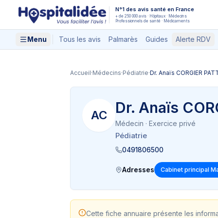
Aller au contenu principal
N°1 des avis santé en France
+ de 250 000 avis · Hôpitaux · Médecins
Professionnels de santé · Médicaments
Menu
Tous les avis
Palmarès
Guides
Alerte RDV
Accueil
·
Médecins
·
Pédiatrie
·
Dr. Anaïs CORGIER PA
Dr. Anaïs CO
AC
Médecin
· Exercice privé
Pédiatrie
0491806500
Adresses
Cabinet principal Ma
Cette fiche annuaire présente les inform