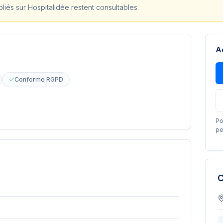
bliés sur Hospitalidée restent consultables.
A
Conforme RGPD
Po
pe
C