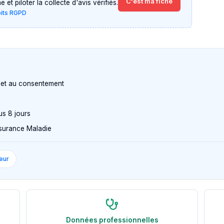
C'est ma fiche
et piloter la collecte d'avis vérifiés.
oits RGPD
n et au consentement
us 8 jours
Assurance Maladie
eur
Données professionnelles