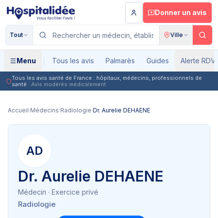
Aller au contenu principal
Donner un avis
Tout
Ville
Menu
Tous les avis
Palmarès
Guides
Alerte RDV
Tous les avis santé de France : hôpitaux, médecins, professionnels de
santé
· Avis modérés médicalement
Accueil
·
Médecins
·
Radiologie
·
Dr. Aurelie DEHAENE
AD
Dr. Aurelie DEHAENE
Médecin
· Exercice privé
Radiologie