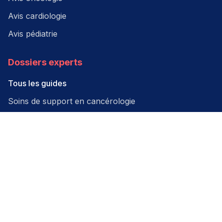
Avis cardiologie
Avis pédiatrie
Dossiers experts
Tous les guides
Soins de support en cancérologie
Hématologie
Canicule & Santé 2024
Professionnels & établissements
Médecins spécialistes
Établissements de santé