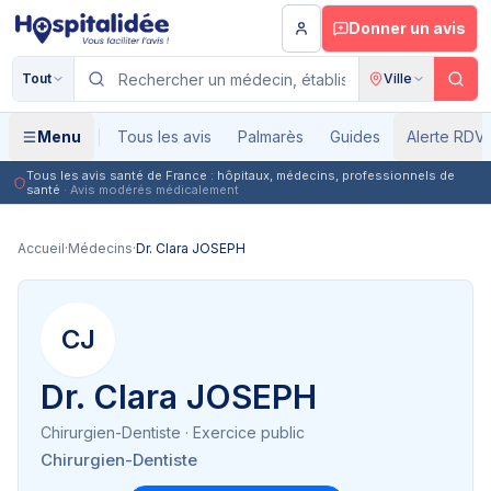
Aller au contenu principal
Donner un avis
Tout
Ville
Menu
Tous les avis
Palmarès
Guides
Alerte RDV
Tous les avis santé de France : hôpitaux, médecins, professionnels de
santé
· Avis modérés médicalement
Accueil
·
Médecins
·
Dr. Clara JOSEPH
CJ
Dr. Clara JOSEPH
Chirurgien-Dentiste
· Exercice public
Chirurgien-Dentiste