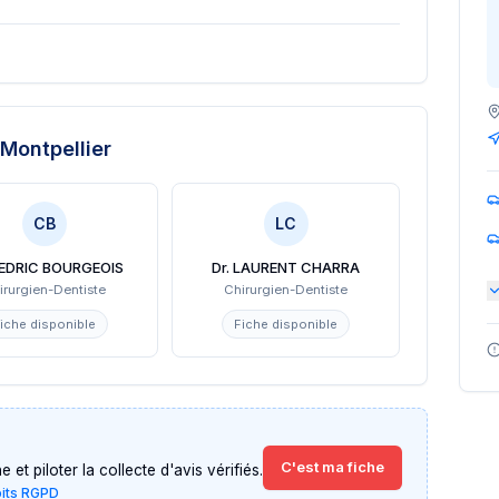
Montpellier
CB
LC
CEDRIC BOURGEOIS
Dr. LAURENT CHARRA
irurgien-Dentiste
Chirurgien-Dentiste
iche disponible
Fiche disponible
C'est ma fiche
et piloter la collecte d'avis vérifiés.
oits RGPD