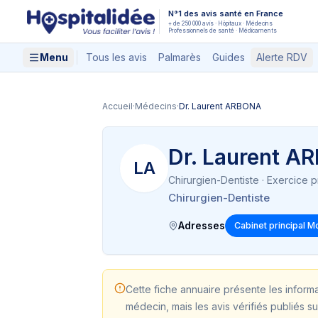
Aller au contenu principal
N°1 des avis santé en France
+ de 250 000 avis · Hôpitaux · Médecins
Professionnels de santé · Médicaments
Menu
Tous les avis
Palmarès
Guides
Alerte RDV
Accueil
·
Médecins
·
Dr. Laurent ARBONA
Dr. Laurent 
LA
Chirurgien-Dentiste
· Exercice p
Chirurgien-Dentiste
Adresses
Cabinet principal Mo
Cette fiche annuaire présente les inform
médecin, mais les avis vérifiés publiés su