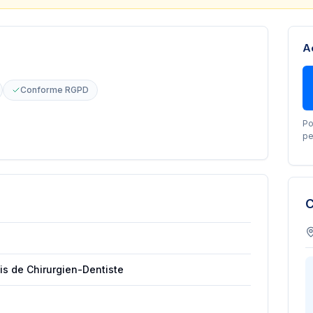
A
Conforme RGPD
Po
pe
C
is de Chirurgien-Dentiste