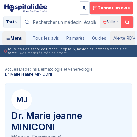
Aller au contenu principal
Donner un avis
Tout
Ville
Menu
Tous les avis
Palmarès
Guides
Alerte RDV
Tous les avis santé de France : hôpitaux, médecins, professionnels de
santé
· Avis modérés médicalement
Accueil
·
Médecins
·
Dermatologie et vénéréologie
·
Dr. Marie jeanne MINICONI
MJ
Dr. Marie jeanne
MINICONI
Médecin
· Exercice privé