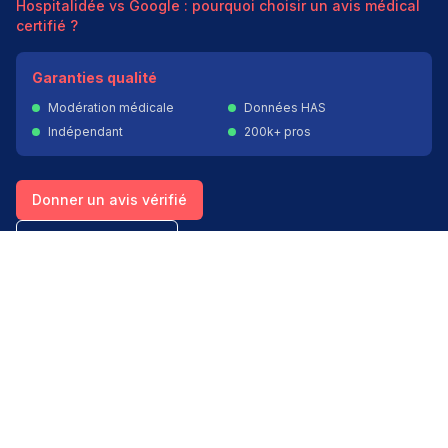
Hospitalidée vs Google : pourquoi choisir un avis médical
certifié ?
Garanties qualité
Modération médicale
Données HAS
Indépendant
200k+ pros
Donner un avis vérifié
Créer mon compte
Palmarès & spécialités
Avis médecins par spécialité
Oncologues à Paris
Pédiatres à Lyon