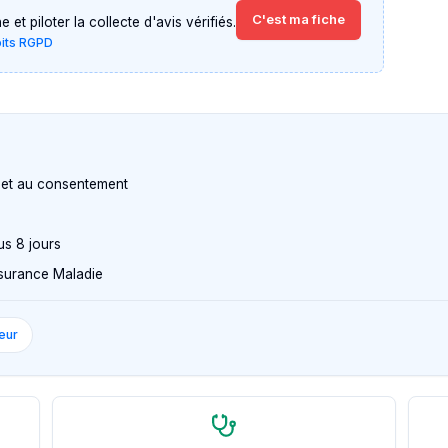
C'est ma fiche
et piloter la collecte d'avis vérifiés.
oits RGPD
n et au consentement
us 8 jours
Assurance Maladie
eur