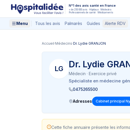
Aller au contenu principal
N°1 des avis santé en France
+ de 250 000 avis · Hôpitaux · Médecins
Professionnels de santé · Médicaments
Menu
Tous les avis
Palmarès
Guides
Alerte RDV
Accueil
·
Médecins
·
Dr. Lydie GRANJON
Dr. Lydie GR
LG
Médecin
· Exercice privé
Spécialiste en médecine gén
0475265500
Adresses
Cabinet principal N
Cette fiche annuaire présente les inform