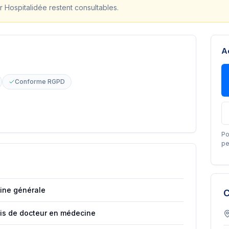
r Hospitalidée restent consultables.
A
Conforme RGPD
Po
pe
ine générale
C
ais de docteur en médecine