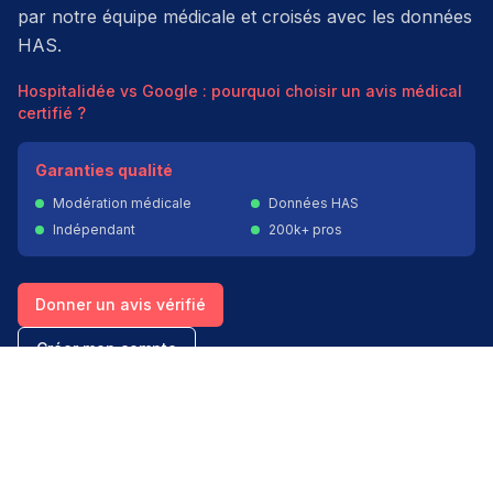
par notre équipe médicale et croisés avec les données
HAS.
Hospitalidée vs Google : pourquoi choisir un avis médical
certifié ?
Garanties qualité
Modération médicale
Données HAS
Indépendant
200k+ pros
Donner un avis vérifié
Créer mon compte
Palmarès & spécialités
Avis médecins par spécialité