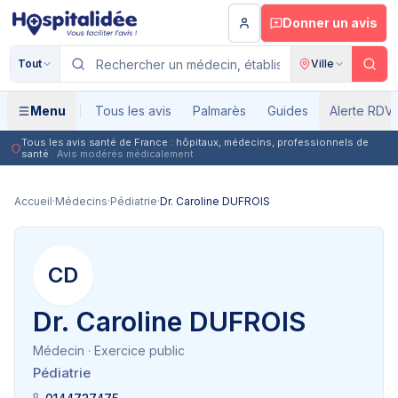
Aller au contenu principal
Donner un avis
Tout
Ville
Menu
Tous les avis
Palmarès
Guides
Alerte RDV
Tous les avis santé de France : hôpitaux, médecins, professionnels de
santé
· Avis modérés médicalement
Accueil
·
Médecins
·
Pédiatrie
·
Dr. Caroline DUFROIS
CD
Dr. Caroline DUFROIS
Médecin
· Exercice public
Pédiatrie