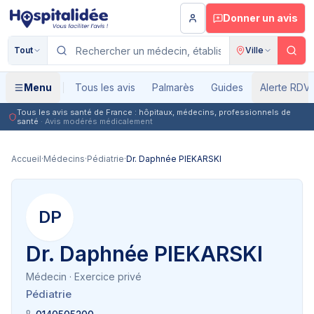
Aller au contenu principal
Donner un avis
Tout
Ville
Menu
Tous les avis
Palmarès
Guides
Alerte RDV
Tous les avis santé de France : hôpitaux, médecins, professionnels de
santé
· Avis modérés médicalement
Accueil
·
Médecins
·
Pédiatrie
·
Dr. Daphnée PIEKARSKI
DP
Dr. Daphnée PIEKARSKI
Médecin
· Exercice privé
Pédiatrie