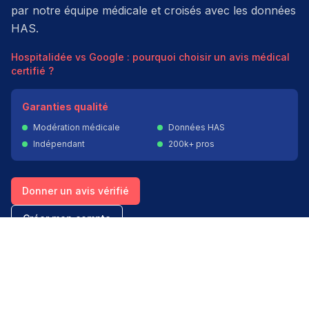
par notre équipe médicale et croisés avec les données
HAS.
Hospitalidée vs Google : pourquoi choisir un avis médical
certifié ?
Garanties qualité
Modération médicale
Données HAS
Indépendant
200k+ pros
Donner un avis vérifié
Créer mon compte
Palmarès & spécialités
Avis médecins par spécialité