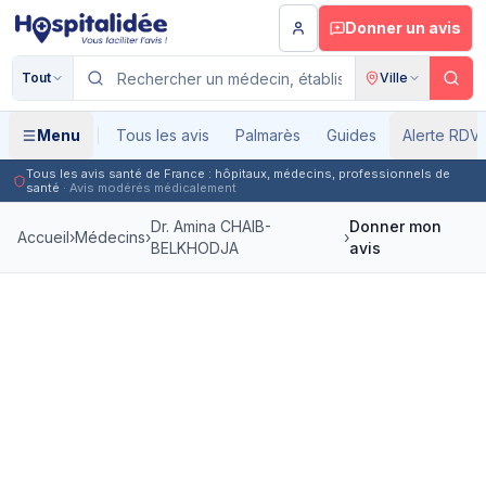
Aller au contenu principal
Donner un avis
Tout
Ville
Menu
Tous les avis
Palmarès
Guides
Alerte RDV
Tous les avis santé de France : hôpitaux, médecins, professionnels de
santé
· Avis modérés médicalement
Dr. Amina CHAIB-
Donner mon
Accueil
›
Médecins
›
›
BELKHODJA
avis