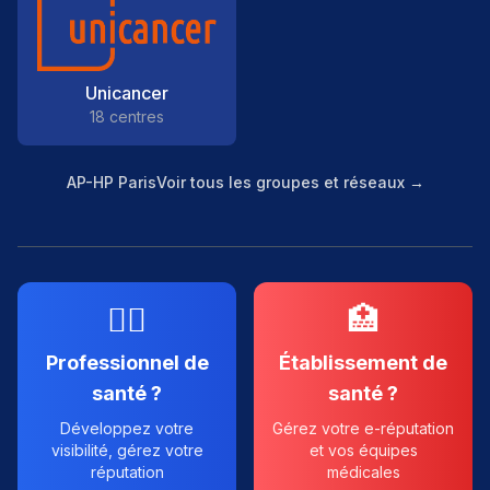
Unicancer
18 centres
AP-HP Paris
Voir tous les groupes et réseaux →
👨‍⚕️
🏥
Professionnel de
Établissement de
santé ?
santé ?
Développez votre
Gérez votre e-réputation
visibilité, gérez votre
et vos équipes
réputation
médicales