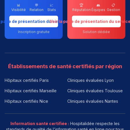
📊
💬
📈
🏆
👥
📋
Visibilité
Relation
Stats
Réputation
Équipes
Gestion
a page de présentation du service dédié
Voir la page de présentation du servic
Inscription gratuite
Solution dédiée
Établissements de santé certifiés par région
Hôpitaux certifiés Paris
Cliniques évaluées Lyon
Hôpitaux certifiés Marseille
Cliniques évaluées Toulouse
Hôpitaux certifiés Nice
Cliniques évaluées Nantes
Information santé certifiée :
Hospitalidée respecte les
standards de qualité de l'information santé en ligne pour tous