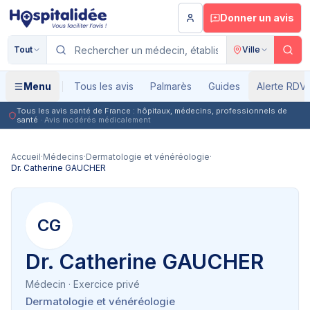
Aller au contenu principal
Donner un avis
Tout
Ville
Menu
Tous les avis
Palmarès
Guides
Alerte RDV
Tous les avis santé de France : hôpitaux, médecins, professionnels de
santé
· Avis modérés médicalement
Accueil
·
Médecins
·
Dermatologie et vénéréologie
·
Dr. Catherine GAUCHER
CG
Dr. Catherine GAUCHER
Médecin
· Exercice privé
Dermatologie et vénéréologie