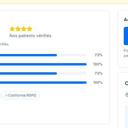
A
Avis patients vérifiés
ifiés.
Po
73
%
pe
100
%
73
%
100
%
C
Conforme RGPD