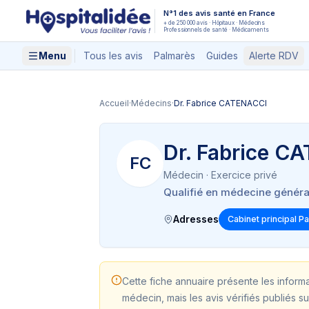
Aller au contenu principal
N°1 des avis santé en France
+ de 250 000 avis · Hôpitaux · Médecins
Professionnels de santé · Médicaments
Menu
Tous les avis
Palmarès
Guides
Alerte RDV
Accueil
·
Médecins
·
Dr. Fabrice CATENACCI
Dr. Fabrice C
FC
Médecin
· Exercice privé
Qualifié en médecine généra
Adresses
Cabinet principal Pa
Cette fiche annuaire présente les inform
médecin, mais les avis vérifiés publiés su