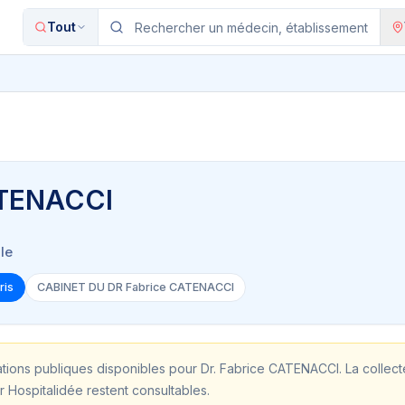
Tout
ATENACCI
le
ris
CABINET DU DR Fabrice CATENACCI
ations publiques disponibles pour
Dr. Fabrice CATENACCI
. La collec
r Hospitalidée restent consultables.