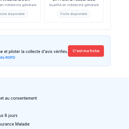
é en médecine générale
Qualifié en médecine générale
iche disponible
Fiche disponible
C'est ma fiche
et piloter la collecte d'avis vérifiés.
oits RGPD
n et au consentement
us 8 jours
Assurance Maladie