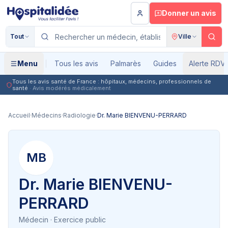
Aller au contenu principal
Donner un avis
Tout
Ville
Menu
Tous les avis
Palmarès
Guides
Alerte RDV
Tous les avis santé de France : hôpitaux, médecins, professionnels de
santé
· Avis modérés médicalement
Accueil
·
Médecins
·
Radiologie
·
Dr. Marie BIENVENU-PERRARD
MB
Dr. Marie BIENVENU-
PERRARD
Médecin
· Exercice public