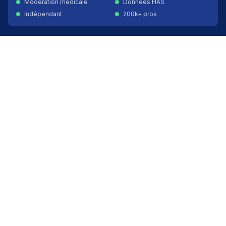
Modération médicale
Données HAS
Indépendant
200k+ pros
Donner un avis vérifié
Créer mon compte
Palmarès & spécialités
Avis médecins par spécialité
Oncologues à Paris
Pédiatres à Lyon
Palmarès des établissements
Avis oncologie
Avis cardiologie