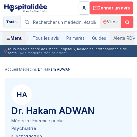
Aller au contenu principal
Donner un avis
Tout
Ville
Menu
Tous les avis
Palmarès
Guides
Alerte RDV
Tous les avis santé de France : hôpitaux, médecins, professionnels de
santé
· Avis modérés médicalement
Accueil
·
Médecins
·
Dr. Hakam ADWAN
HA
Dr. Hakam ADWAN
Médecin
· Exercice public
Psychiatrie