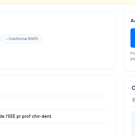
A
Conforme RGPD
Po
pe
C
e l'EEE pr prof chir-dent.