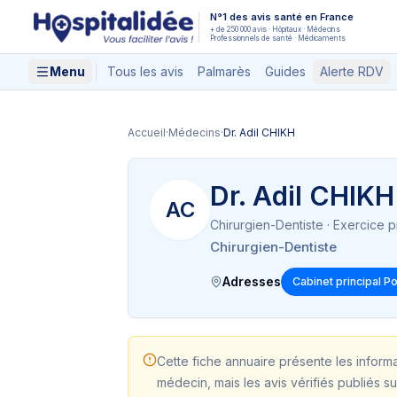
Aller au contenu principal
N°1 des avis santé en France
+ de 250 000 avis · Hôpitaux · Médecins
Professionnels de santé · Médicaments
Menu
Tous les avis
Palmarès
Guides
Alerte RDV
Accueil
·
Médecins
·
Dr. Adil CHIKH
Dr. Adil CHIKH
AC
Chirurgien-Dentiste
· Exercice p
Chirurgien-Dentiste
Adresses
Cabinet principal P
Cette fiche annuaire présente les inform
médecin, mais les avis vérifiés publiés su