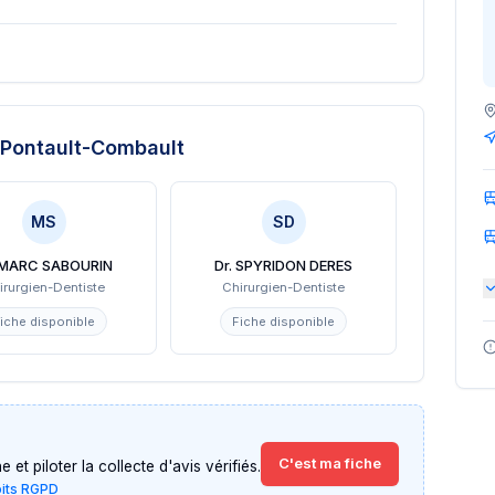
Pontault-Combault
MS
SD
 MARC SABOURIN
Dr. SPYRIDON DERES
irurgien-Dentiste
Chirurgien-Dentiste
iche disponible
Fiche disponible
C'est ma fiche
et piloter la collecte d'avis vérifiés.
oits RGPD