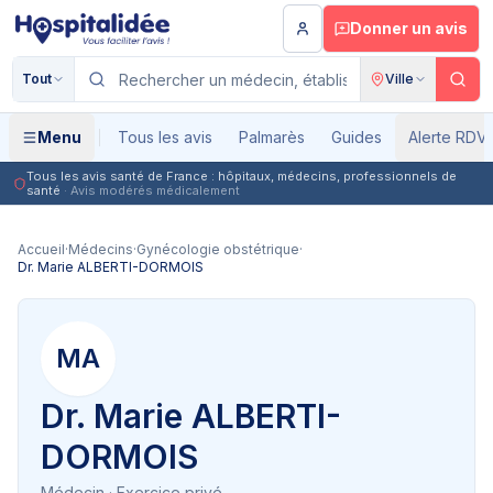
Aller au contenu principal
Donner un avis
Tout
Ville
Menu
Tous les avis
Palmarès
Guides
Alerte RDV
Tous les avis santé de France : hôpitaux, médecins, professionnels de
santé
· Avis modérés médicalement
Accueil
·
Médecins
·
Gynécologie obstétrique
·
Dr. Marie ALBERTI-DORMOIS
MA
Dr. Marie ALBERTI-
DORMOIS
Médecin
· Exercice privé