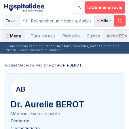
Aller au contenu principal
Donner un avis
Tout
Ville
Menu
Tous les avis
Palmarès
Guides
Alerte RDV
Tous les avis santé de France : hôpitaux, médecins, professionnels de
santé
· Avis modérés médicalement
Accueil
·
Médecins
·
Pédiatrie
·
Dr. Aurelie BEROT
AB
Dr. Aurelie BEROT
Médecin
· Exercice public
Pédiatrie