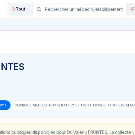
Tout
RUNTES
eims
CLINIQUE MEDICO-PSYCHO H EY ET UNITÉ HOSPIT G10 - EPSM M
ations publiques disponibles pour
Dr. Valeriu FRUNTES
. La collecte 