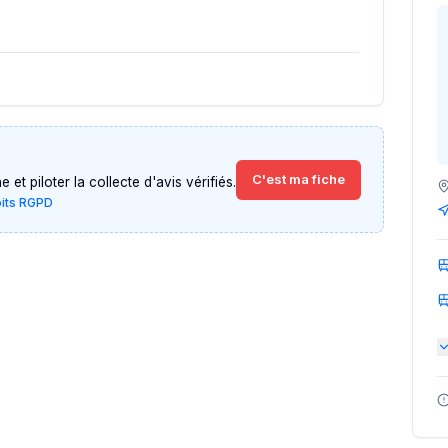
C'est ma fiche
et piloter la collecte d'avis vérifiés.
oits RGPD