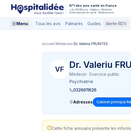
Aller au contenu principal
N°1 des avis santé en France
+ de 250 000 avis · Hôpitaux · Médecins
Professionnels de santé · Médicaments
Menu
Tous les avis
Palmarès
Guides
Alerte RDV
Accueil
·
Médecins
·
Dr. Valeriu FRUNTES
Dr. Valeriu F
VF
Médecin
· Exercice public
Psychiatrie
0326611626
Adresses
Cabinet principal R
Cette fiche annuaire présente les inform