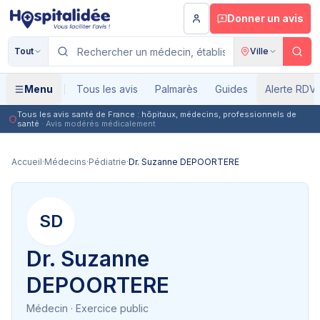
Aller au contenu principal
Donner un avis
Tout
Ville
Menu
Tous les avis
Palmarès
Guides
Alerte RDV
Tous les avis santé de France : hôpitaux, médecins, professionnels de
santé
· Avis modérés médicalement
Accueil
·
Médecins
·
Pédiatrie
·
Dr. Suzanne DEPOORTERE
SD
Dr. Suzanne
DEPOORTERE
Médecin
· Exercice public