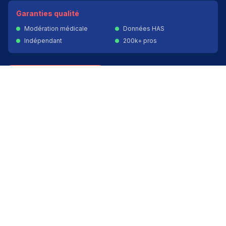
Garanties qualité
Modération médicale
Données HAS
Indépendant
200k+ pros
Donner un avis vérifié
Créer mon compte
Palmarès & spécialités
Avis médecins par spécialité
Oncologues à Paris
Pédiatres à Lyon
Palmarès des établissements