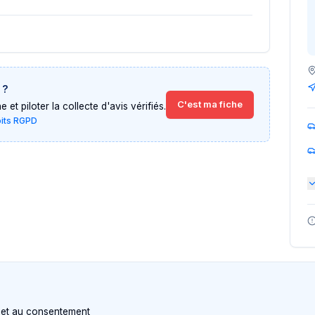
?
C'est ma fiche
et piloter la collecte d'avis vérifiés.
oits RGPD
n et au consentement