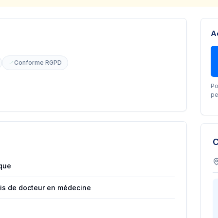
A
Conforme RGPD
Po
pe
C
ique
ais de docteur en médecine