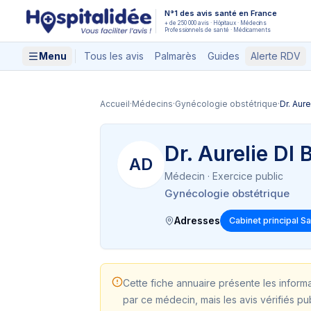
Aller au contenu principal
N°1 des avis santé en France
+ de 250 000 avis · Hôpitaux · Médecins
Professionnels de santé · Médicaments
Menu
Tous les avis
Palmarès
Guides
Alerte RDV
Accueil
·
Médecins
·
Gynécologie obstétrique
·
Dr. Au
Dr. Aurelie 
AD
Médecin
· Exercice public
Gynécologie obstétrique
Adresses
Cabinet principal S
Cette fiche annuaire présente les inform
par ce médecin, mais les avis vérifiés pu