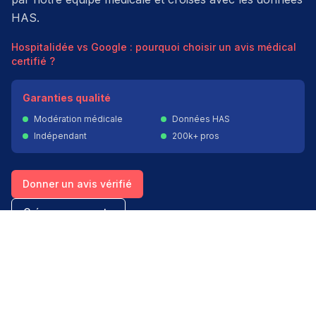
HAS.
Hospitalidée vs Google : pourquoi choisir un avis médical
certifié ?
Garanties qualité
Modération médicale
Données HAS
Indépendant
200k+ pros
Donner un avis vérifié
Créer mon compte
Palmarès & spécialités
Avis médecins par spécialité