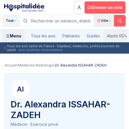
Aller au contenu principal
Donner un avis
Tout
Ville
Menu
Tous les avis
Palmarès
Guides
Alerte RDV
Tous les avis santé de France : hôpitaux, médecins, professionnels de
santé
· Avis modérés médicalement
Accueil
·
Médecins
·
Radiologie
·
Dr. Alexandra ISSAHAR-ZADEH
AI
Dr. Alexandra ISSAHAR-
ZADEH
Médecin
· Exercice privé