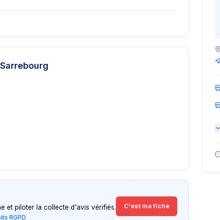
Sarrebourg
C'est ma fiche
et piloter la collecte d'avis vérifiés.
oits RGPD