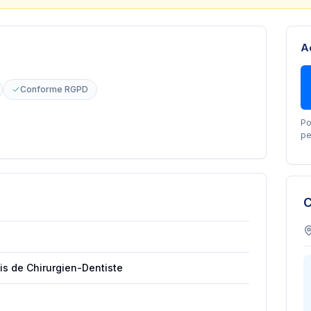
A
Conforme RGPD
Po
pe
C
is de Chirurgien-Dentiste