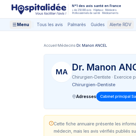
Aller au contenu principal
N°1 des avis santé en France
+ de 250 000 avis · Hôpitaux · Médecins
Professionnels de santé · Médicaments
Menu
Tous les avis
Palmarès
Guides
Alerte RDV
Accueil
·
Médecins
·
Dr. Manon ANCEL
Dr. Manon AN
MA
Chirurgien-Dentiste
· Exercice p
Chirurgien-Dentiste
Adresses
Cabinet principal S
Cette fiche annuaire présente les inform
médecin, mais les avis vérifiés publiés su