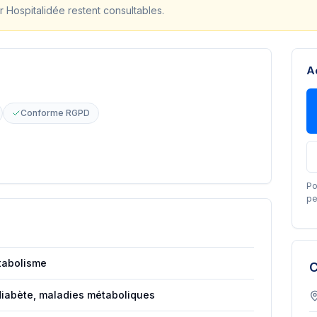
r Hospitalidée restent consultables.
A
Conforme RGPD
Po
pe
tabolisme
C
diabète, maladies métaboliques