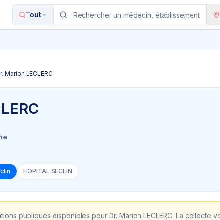
Tout
r. Marion LECLERC
CLERC
me
clin
HOPITAL SECLIN
ations publiques disponibles pour
Dr. Marion LECLERC
. La collecte v