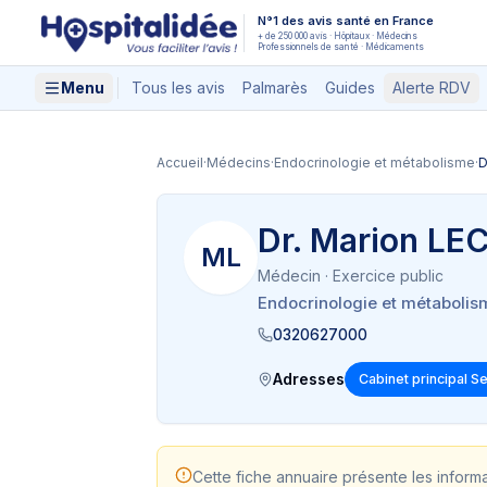
Aller au contenu principal
N°1 des avis santé en France
+ de 250 000 avis · Hôpitaux · Médecins
Professionnels de santé · Médicaments
Menu
Tous les avis
Palmarès
Guides
Alerte RDV
Accueil
·
Médecins
·
Endocrinologie et métabolisme
·
D
Dr. Marion LE
ML
Médecin
· Exercice public
Endocrinologie et métabolis
0320627000
Adresses
Cabinet principal Se
Cette fiche annuaire présente les inform