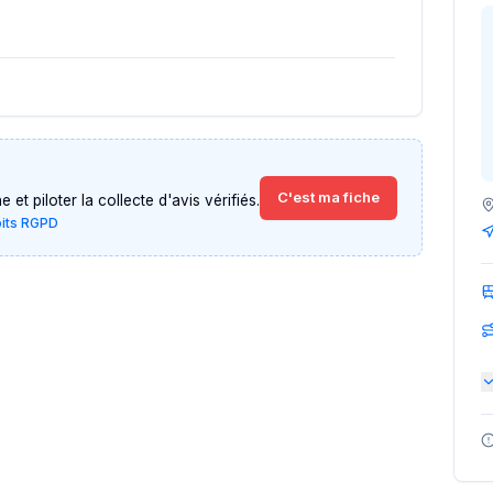
C'est ma fiche
et piloter la collecte d'avis vérifiés.
oits RGPD