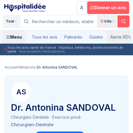
Aller au contenu principal
Donner un avis
Tout
Ville
Menu
Tous les avis
Palmarès
Guides
Alerte RDV
Tous les avis santé de France : hôpitaux, médecins, professionnels de
santé
· Avis modérés médicalement
Accueil
·
Médecins
·
Dr. Antonina SANDOVAL
AS
Dr. Antonina SANDOVAL
Chirurgien-Dentiste
· Exercice privé
Chirurgien-Dentiste