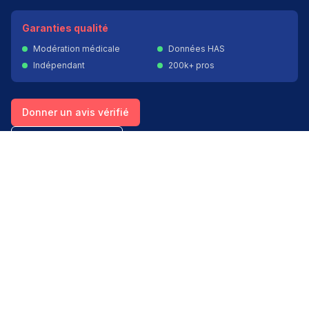
Garanties qualité
Modération médicale
Données HAS
Indépendant
200k+ pros
Donner un avis vérifié
Créer mon compte
Palmarès & spécialités
Avis médecins par spécialité
Oncologues à Paris
Pédiatres à Lyon
Palmarès des établissements