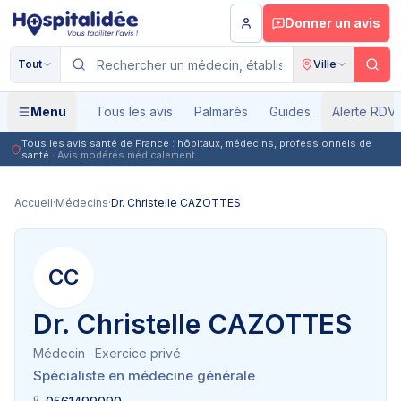
Aller au contenu principal
Donner un avis
Tout
Ville
Menu
Tous les avis
Palmarès
Guides
Alerte RDV
Tous les avis santé de France : hôpitaux, médecins, professionnels de
santé
· Avis modérés médicalement
Accueil
·
Médecins
·
Dr. Christelle CAZOTTES
CC
Dr. Christelle CAZOTTES
Médecin
· Exercice privé
Spécialiste en médecine générale