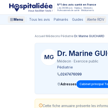
Aller au contenu principal
N°1 des avis santé en France
+ de 250 000 avis · Hôpitaux · Médecins
Professionnels de santé · Médicaments
Menu
Tous les avis
Palmarès
Guides
Alerte RDV
Accueil
·
Médecins
·
Pédiatrie
·
Dr. Marine GUICHARD
Dr. Marine G
MG
Médecin
· Exercice public
Pédiatrie
0247476099
Adresses
Cabinet principal T
Cette fiche annuaire présente les inform