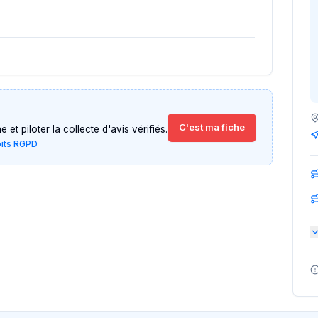
C'est ma fiche
et piloter la collecte d'avis vérifiés.
oits RGPD